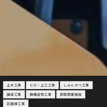
土木工事
とび・土工工事
しゅんせつ工事
舗装工事
鋼構造物工事
民間商業施設
区画線工事